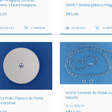
0-14 Agulha corrente
mero 14 para máquina
506417 Bobina plástica mág
méstica
0,50
R$5,00
DETALHES
DETALHES
KY21A Corrente do Pedal c
Gancho
2 Prato Plástico do Porta
 Industrial
3
x de
R$5,10
5,00
R$14,00