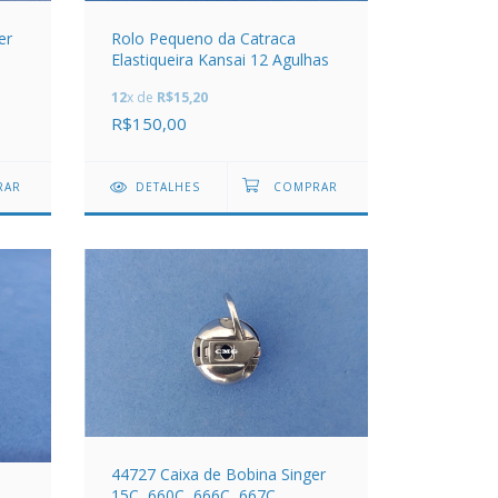
er
Rolo Pequeno da Catraca
Elastiqueira Kansai 12 Agulhas
12
x de
R$15,20
R$150,00
DETALHES
44727 Caixa de Bobina Singer
15C, 660C, 666C, 667C