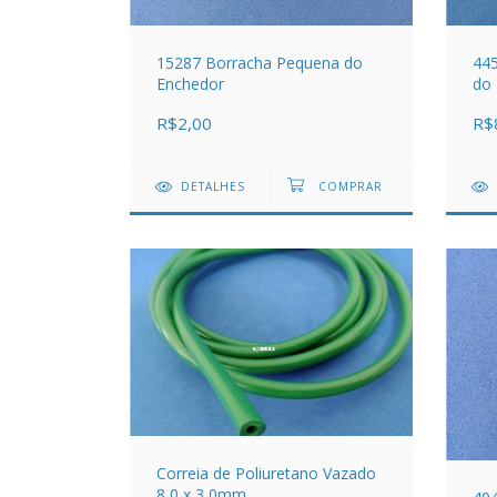
15287 Borracha Pequena do
445
Enchedor
do 
R$2,00
R$
DETALHES
Correia de Poliuretano Vazado
8,0 x 3,0mm