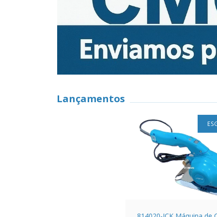
Lançamentos
ES
814020-JCK Máquina de C