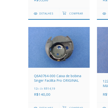
DETALHES
Q6A0764-000 Caixa de bobina
Singer Facilita Pro ORIGINAL
122
Má
12
x de
R$14,19
R$140,00
R$