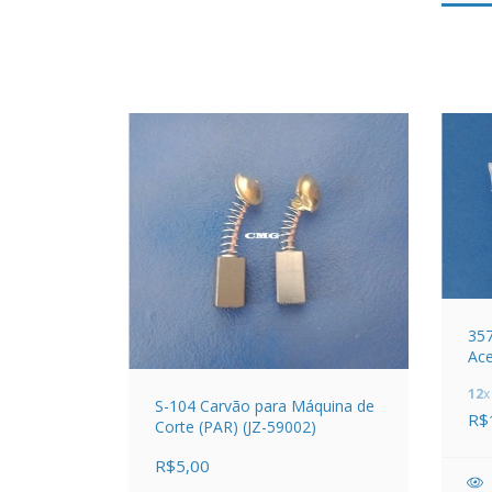
357
Ace
26
12
x
S-104 Carvão para Máquina de
R$
Corte (PAR) (JZ-59002)
R$5,00