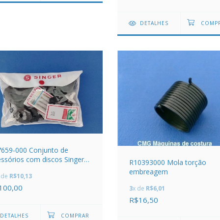
DETALHES
659-000 Conjunto de
ssórios com discos Singer
R10393000 Mola torção
30C (ORIGINAL)
embreagem
 de
R$10,13
100,00
3
x de
R$6,01
R$16,50
DETALHES