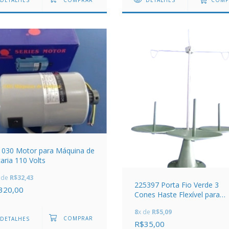
DETALHES
DETALHES
COMP
1030 Motor para Máquina de
aria 110 Volts
 de
R$32,43
225397 Porta Fio Verde 3
320,00
Cones Haste Flexível para
Overloque Chinesinha GN1
8
x de
R$5,09
DETALHES
R$35,00