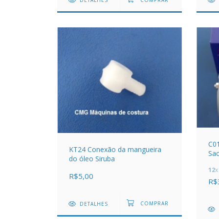
DETALHES
C0
KT24 Conexão da mangueira
Sac
do óleo Siruba
12
x
R$5,00
R$
DETALHES