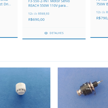
F3-550-2-INT Motor Servo
ct Drive
750W B
REACH 550W 110V para
Máquin
Máquina de Costura
12
x de
R
12
x de
R$69,93
R$790
R$690,00
DETALHES