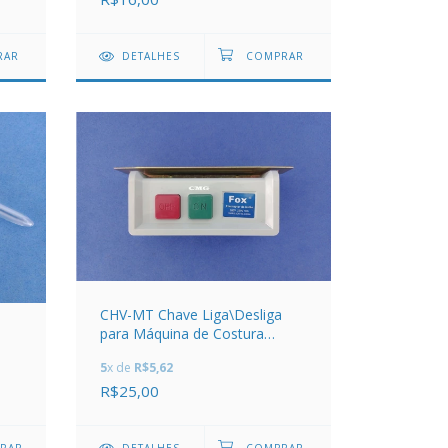
DETALHES
CHV-MT Chave Liga\Desliga
para Máquina de Costura
Industrial
5
x de
R$5,62
R$25,00