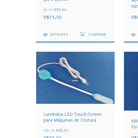
404
nú
3
x de
R$5,64
do
R$15,50
R$
DETALHES
Luminária LED Touch-Screen
para Máquinas de Costura
KW1
Fio
12
x de
R$5,57
R$55,00
R$