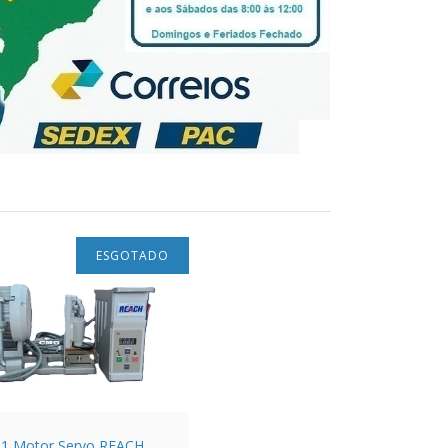
ESGOTADO
-1 Motor Servo REACH