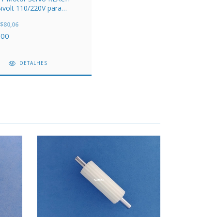
ivolt 110/220V para
a de Costura
$80,06
,00
DETALHES