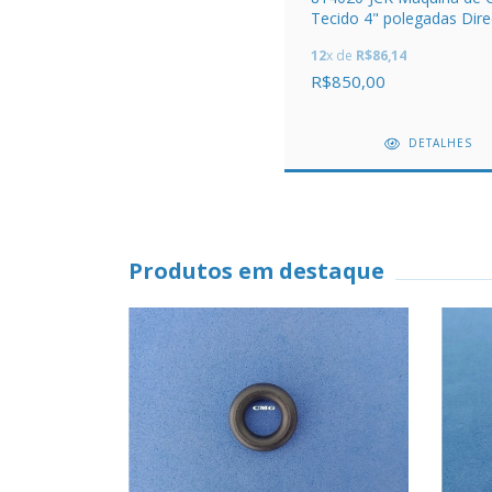
Tecido 4" polegadas Dire
Bivolt JACK
12
x de
R$86,14
R$850,00
DETALHES
Produtos em destaque