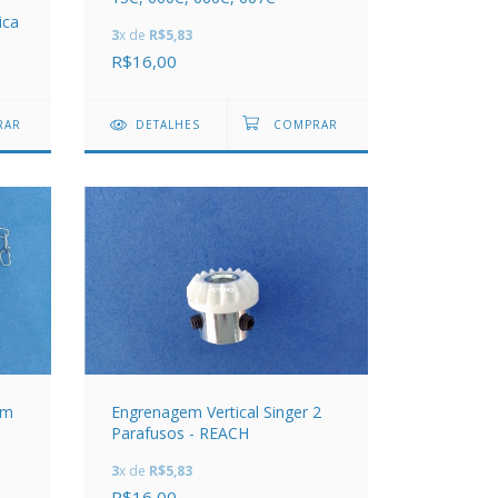
ica
3
x de
R$5,83
R$16,00
DETALHES
om
Engrenagem Vertical Singer 2
Parafusos - REACH
3
x de
R$5,83
R$16,00