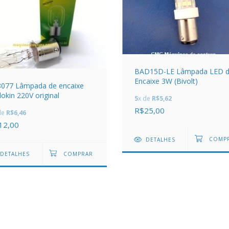
BAD15D-LE Lâmpada LED 
Encaixe 3W (Bivolt)
8077 Lâmpada de encaixe
okin 220V original
5
x de
R$5,62
R$25,00
de
R$6,46
12,00
DETALHES
DETALHES