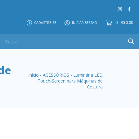
0
R$0,00
CADASTRE-SE
INICIAR SESSÃO
-
de
Início
-
ACESSÓRIOS
-
Luminária LED
Touch-Screen para Máquinas de
Costura