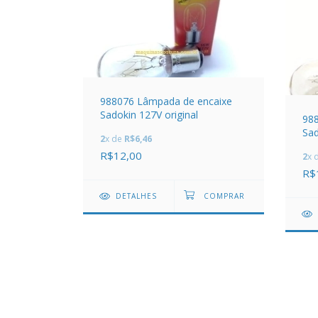
988076 Lâmpada de encaixe
Sadokin 127V original
98
Sad
2
x de
R$6,46
R$12,00
2
x 
R$
DETALHES