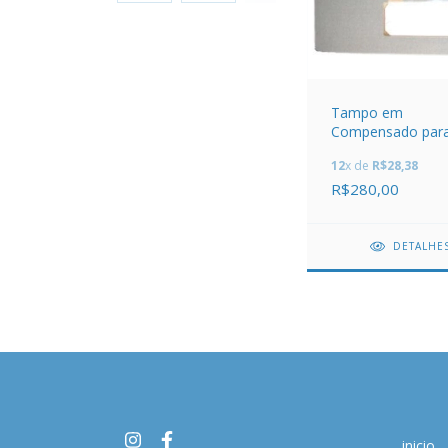
Tampo em
Compensado para
Industrial Singer 
12
x de
R$28,38
R$280,00
DETALHE
inicio