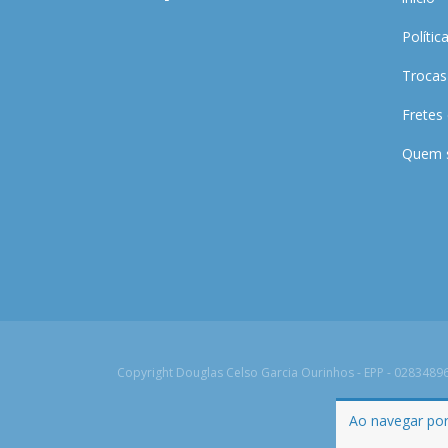
Polític
Trocas
Fretes
Quem 
Copyright Douglas Celso Garcia Ourinhos - EPP - 02834896
Ao navegar por