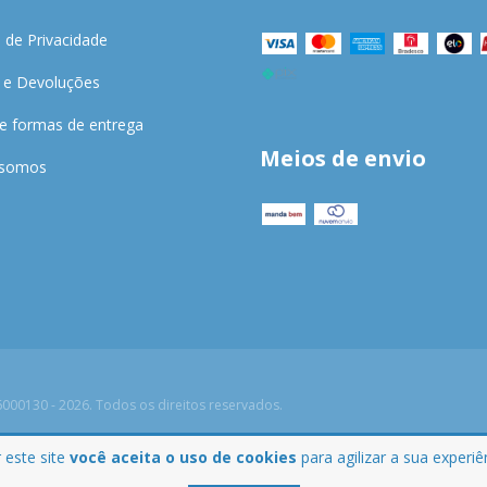
a de Privacidade
 e Devoluções
 e formas de entrega
Meios de envio
somos
000130 - 2026. Todos os direitos reservados.
 este site
você aceita o uso de cookies
para agilizar a sua experi