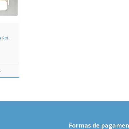
 Reta
191
S
Formas de pagamen