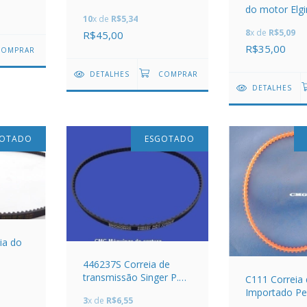
do motor Elgi
10
x de
R$5,34
Supéria
8
x de
R$5,09
R$45,00
R$35,00
DETALHES
DETALHES
GOTADO
ESGOTADO
ia do
446237S Correia de
transmissão Singer P.
C111 Correia
Porter Sincromax
Importado P
3
x de
R$6,55