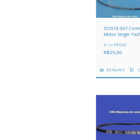
353518-007 Corre
Motor Singer Fash
Inspiration
5
x de
R$5,62
R$25,00
DETALHES