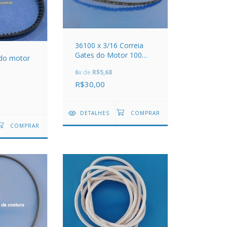
36100 x 3/16 Correia
Gates do Motor 100
 do motor
Dentes
6
x de
R$5,68
R$30,00
DETALHES