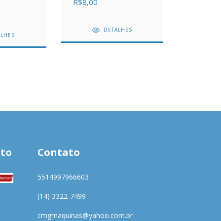
R$8,00
DETALHES
ALHES
to
Contato
5514997966603
(14) 3322-7499
cmgmaquinas@yahoo.com.br