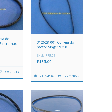
eia do
312628-001 Correia do
 Sincromax
motor Singer 9210
Concerto 1
8
x de
R$5,09
R$35,00
DETALHES