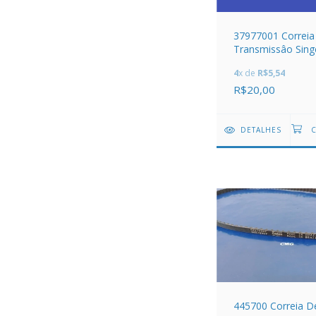
37977001 Correia
Transmissâo Sing
Gultz
4
x de
R$5,54
R$20,00
DETALHES
445700 Correia D