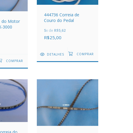
444736 Correia de
Couro do Pedal
a do Motor
JX-3000
5
x de
R$5,62
R$25,00
DETALHES
orreia do