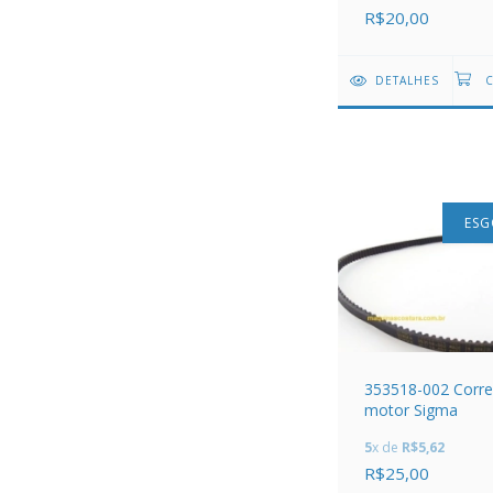
R$20,00
DETALHES
ES
353518-002 Corre
motor Sigma
5
x de
R$5,62
R$25,00