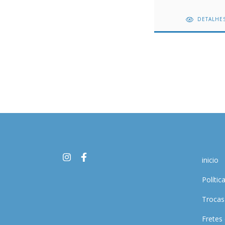
DETALHE
inicio
Polític
Trocas
Fretes