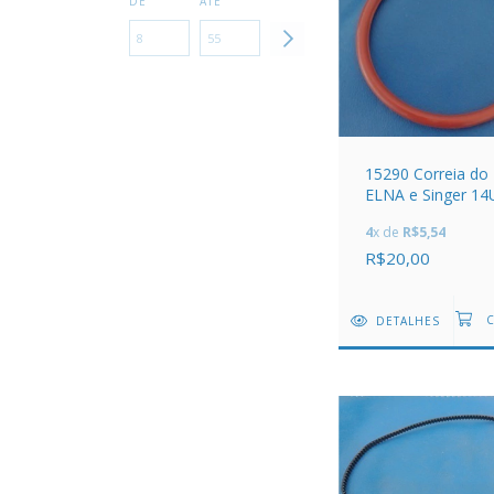
DE
ATÉ
15290 Correia do
ELNA e Singer 14
4
x de
R$5,54
R$20,00
DETALHES