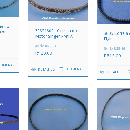
ia do
353518001 Correia do
ion /
3605 Correia
Motor Singer Pret A
Elgin
Porter, 2600, 2868,
4
x de
R$5,54
4800, 5400, PP, PL
3
x de
R$5,46
R$20,00
R$15,00
DETALHES
DETALHES