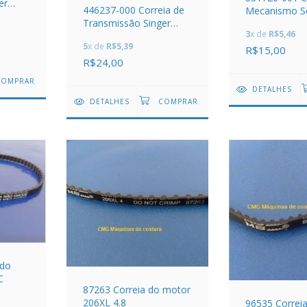
er
446237-000 Correia de
Mecanismo Se
atic
Transmissão Singer
Bordados Pre
3
x de
R$5,46
GULTZ
6638
5
x de
R$5,39
R$15,00
R$24,00
DETALHES
DETALHES
 do
C
87263 Correia do motor
206XL 4.8
96535 Correi