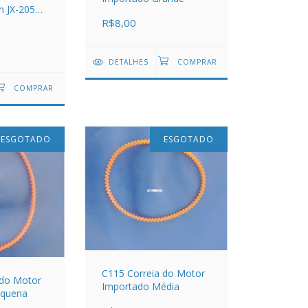
n JX-2050
R$8,00
DETALHES
ESGOTADO
ESGOTADO
C115 Correia do Motor
 do Motor
Importado Média
equena