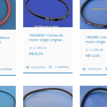
196388001 Correia do
196388S Corr
 Motor
motor Singer original
motor Singer
U
GULTZ
4
x de
R$5,54
2
x de
R$6,46
R$20,00
R$12,00
DETALHES
DETALHES