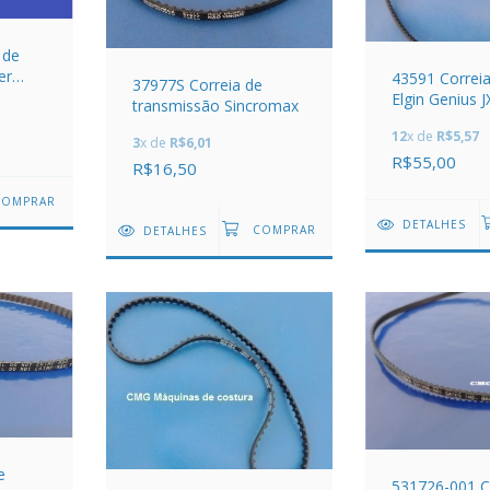
 de
er
43591 Correi
37977S Correia de
Elgin Genius 
transmissão Sincromax
12
x de
R$5,57
3
x de
R$6,01
R$55,00
R$16,50
DETALHES
DETALHES
e
531726-001 C