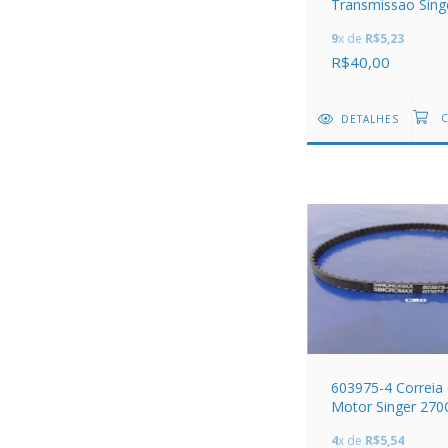
Transmissao Sing
Flexitronic, Livrim
9
x de
R$5,23
290
R$40,00
DETALHES
603975-4 Correia
Motor Singer 270
4
x de
R$5,54