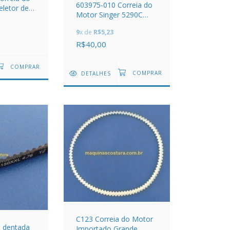
603975-010 Correia do
letor de
Motor Singer 5290C
t A Porter
Flextronic - Livrimatic
9
x de
R$5,23
290C
R$40,00
DETALHES
C123 Correia do Motor
a dentada
Importado Grande